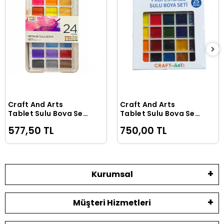
Craft And Arts
Craft And Arts
Sepete Ekle
Sepete Ekle
Tablet Sulu Boya Seti
Tablet Sulu Boya Seti
Metalik Renkler 24
25 Renk
577,50 TL
750,00 TL
Renk x 30 mm.
Kurumsal
Müşteri Hizmetleri