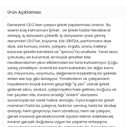
Ürün Açıklaması
Deneyimli CEO'dan çarpıcı şirket yapılanması önerisi...Bu
eserin baş kahramanı Şirket... ve Şirket hasta! Neoliberal
anlayış, iş dünyasını çökertti. İş dünyasının çivisi çıkmış
durumda! CEO'lar, büyüme, kâr, EBITDA, performans diye
diye, asıl konuyu, insanı, çalışanı, örgütü, ürünü, kaliteyi,
kısacası şirketin kendisini ve "işinözü"nü unuttular. Yerel veya
çokuluslu, en kurumsal, en büyük şirketler bile
neoliberalizmin yıkıcı etkilerinden bir türlü kurtulamıyor.Çoğu
yanlış yönetiliyor; önemli bir kısmı batarken, bir diğer kısmı
da, misyonunu, vizyonunu, değerlerini kaybetmiş bir şekilde
elden ele top gibi dolaşıyor. Yöneticilerin ve çalışanların
hayatlarının büyük kısmını geçirdiği "iş yeri" olarak şirket,
giderek sıkıcı, zevksiz, çalışmayıitici hale getiren, boğucu ve
her şeyden öte, insana aradığı "anlam" dünyasını
sunamayan bir varlık haline dönüştü. Oysa başka bir şirket
mümkün! Farklı bir çalışma, farklı bir varoluş, farklı bir strateji
anlayışı; hem girişimciyi, hem yöneticiyi, hem de çalışanı,
gerek insansal gerekekonomik açıdan tatmin edebilecek,
insanın gerçek doğasına uygun bir yaşama anlayışına