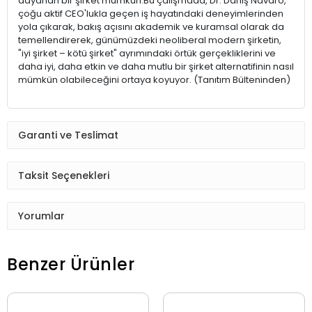
dayanan bir şirket mümkün.Bu çalışmada, Dr. Daniş Navaro,
çoğu aktif CEO'lukla geçen iş hayatındaki deneyimlerinden
yola çıkarak, bakış açısını akademik ve kuramsal olarak da
temellendirerek, günümüzdeki neoliberal modern şirketin,
"iyi şirket – kötü şirket" ayrımındaki örtük gerçekliklerini ve
daha iyi, daha etkin ve daha mutlu bir şirket alternatifinin nasıl
mümkün olabileceğini ortaya koyuyor. (Tanıtım Bülteninden)
Garanti ve Teslimat
Taksit Seçenekleri
Yorumlar
Benzer Ürünler