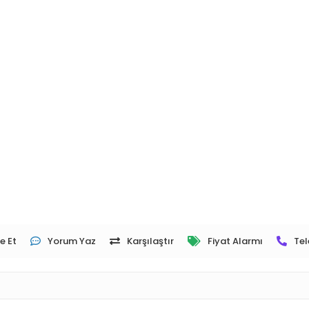
e Et
Yorum Yaz
Karşılaştır
Fiyat Alarmı
Tel