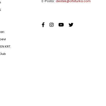
E-Posta :
destek@ofisturka.com
G
S
ları
abevi
EN KRT.
Club