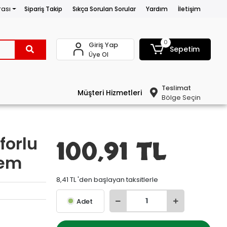
rası
Sipariş Takip
Sıkça Sorulan Sorular
Yardım
İletişim
0
Giriş Yap
Sepetim
Üye Ol
Teslimat
Müşteri Hizmetleri
Bölge Seçin
forlu
100,91 TL
lem
8,41 TL 'den başlayan taksitlerle
Adet