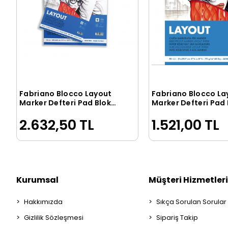
Fabriano Blocco Layout
Fabriano Blocco La
Sepete Ekle
Sepete Ek
Marker Defteri Pad Blok
Marker Defteri Pad 
75 gr. A3 70 yaprak
75 gr. A4 70 yaprak
2.632,50 TL
1.521,00 TL
Kurumsal
Müşteri Hizmetleri
Hakkımızda
Sıkça Sorulan Sorular
Gizlilik Sözleşmesi
Sipariş Takip