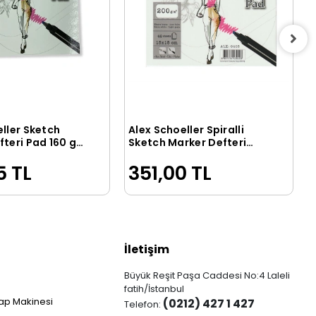
ller Sketch
Alex Schoeller Spiralli
Sepete Ekle
Sepete Ekle
teri Pad 160 gr.
Sketch Marker Defteri
40 yp.
Pad 200 gr. 15x15 cm. 40
5 TL
351,00 TL
yp.
İletişim
Büyük Reşit Paşa Caddesi No:4 Laleli
fatih/İstanbul
ap Makinesi
(0212) 427 1 427
Telefon: