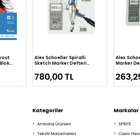
yout
Alex Schoeller Spiralli
Alex Schoe
le
Sepete Ekle
Blok
Sketch Marker Defteri
Marker Def
Pad 200 gr. A4 40 yp.
15x15 cm. 
780,00 TL
263,2
Kategoriler
Markalar
Ambalaj Ürünleri
SPRITE
Tekstil Malzemeleri
Casio Hes