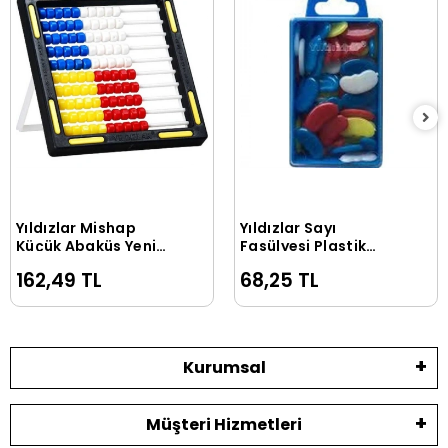
Yıldızlar Mishap
Yıldızlar Sayı
Sepete Ekle
Sepete Ekle
Küçük Abaküs Yeni
Fasülyesi Plastik
Model (031)
Kutulu (017)
162,49 TL
68,25 TL
Kurumsal
Müşteri Hizmetleri