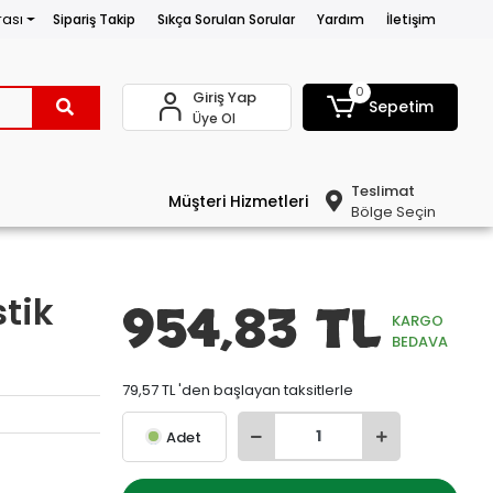
rası
Sipariş Takip
Sıkça Sorulan Sorular
Yardım
İletişim
0
Giriş Yap
Sepetim
Üye Ol
Teslimat
Müşteri Hizmetleri
Bölge Seçin
tik
954,83 TL
KARGO
BEDAVA
79,57 TL 'den başlayan taksitlerle
Adet