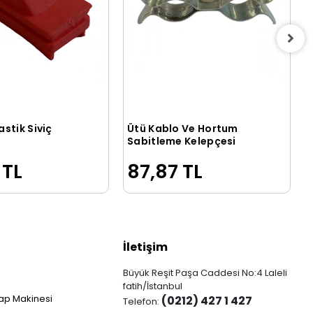
stik Siviç
Ütü Kablo Ve Hortum
Sepete Ekle
Sepete Ekle
Sabitleme Kelepçesi
 TL
87,87 TL
İletişim
Büyük Reşit Paşa Caddesi No:4 Laleli
fatih/İstanbul
ap Makinesi
(0212) 427 1 427
Telefon: