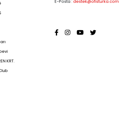
E-Posta :
destek@ofisturka.com
G
S
ları
abevi
EN KRT.
Club