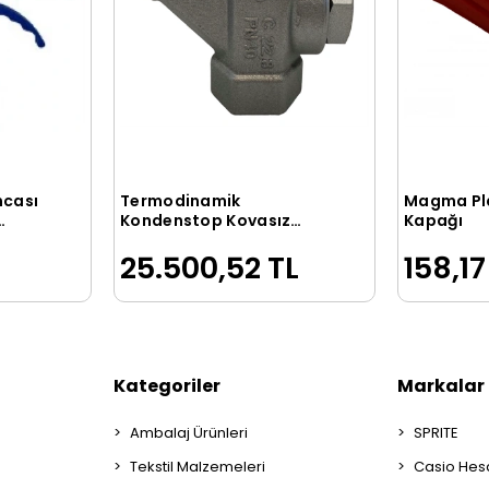
ncası
Termodinamik
Magma Pla
le
Sepete Ekle
Kondenstop Kovasız
Kapağı
1/2inç / TDK45
25.500,52 TL
158,17
Kategoriler
Markalar
Ambalaj Ürünleri
SPRITE
Tekstil Malzemeleri
Casio Hes