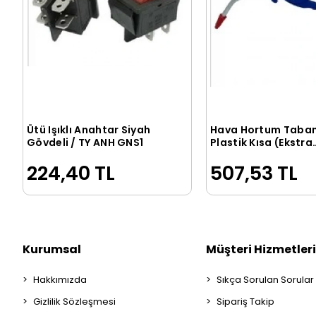
Ütü Işıklı Anahtar Siyah
Hava Hortum Taba
Sepete Ekle
Sepete Ek
Gövdeli / TY ANH GNS1
Plastik Kısa (Ekstra
Kalite)
224,40 TL
507,53 TL
Kurumsal
Müşteri Hizmetleri
Hakkımızda
Sıkça Sorulan Sorular
Gizlilik Sözleşmesi
Sipariş Takip