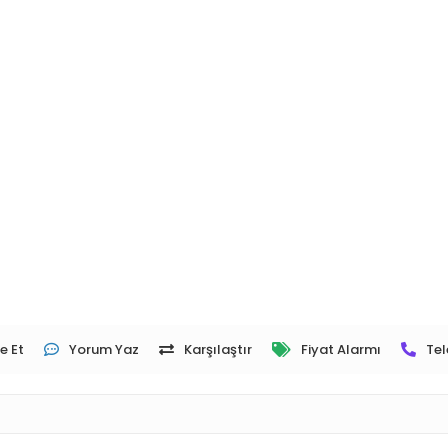
e Et
Yorum Yaz
Karşılaştır
Fiyat Alarmı
Tel