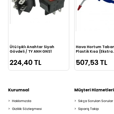
Ütü Işıklı Anahtar Siyah
Hava Hortum Taba
Sepete Ekle
Sepete Ek
Gövdeli / TY ANH GNS1
Plastik Kısa (Ekstra
Kalite)
224,40 TL
507,53 TL
Kurumsal
Müşteri Hizmetleri
Hakkımızda
Sıkça Sorulan Sorular
Gizlilik Sözleşmesi
Sipariş Takip