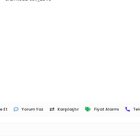
e Et
Yorum Yaz
Karşılaştır
Fiyat Alarmı
Tel