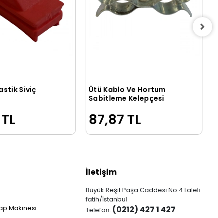
stik Siviç
Ütü Kablo Ve Hortum
Sepete Ekle
Sepete Ekle
Sabitleme Kelepçesi
 TL
87,87 TL
İletişim
Büyük Reşit Paşa Caddesi No:4 Laleli
fatih/İstanbul
ap Makinesi
(0212) 427 1 427
Telefon: