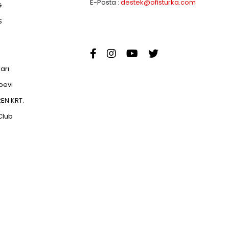
E-Posta :
destek@ofisturka.com
G
S
ları
abevi
EN KRT.
Club