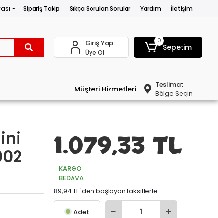
rası
Sipariş Takip
Sıkça Sorulan Sorular
Yardım
İletişim
0
Giriş Yap
Sepetim
Üye Ol
Teslimat
Müşteri Hizmetleri
Bölge Seçin
ini
1.079,33 TL
002
KARGO
BEDAVA
89,94 TL 'den başlayan taksitlerle
Adet