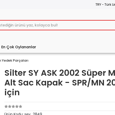
TRY - Türk Li
En Çok Oylananlar
n Yedek Parçaları
Silter SY ASK 2002 Süper M
Alt Sac Kapak - SPR/MN 2
için
Ürün Kodu:
sev_2849