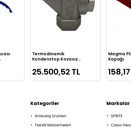
ncası
Termodinamik
Magma Pla
le
Sepete Ekle
Kondenstop Kovasız
Kapağı
1/2inç / TDK45
25.500,52 TL
158,17
Kategoriler
Markalar
Ambalaj Ürünleri
SPRITE
Tekstil Malzemeleri
Casio Hes