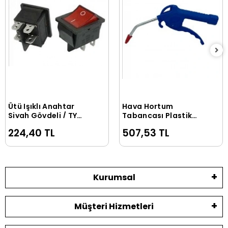
Ütü Işıklı Anahtar
Hava Hortum
Sepete Ekle
Sepete Ekle
Siyah Gövdeli / TY
Tabancası Plastik
ANH GNS1
Kısa (Ekstra Kalite)
224,40 TL
507,53 TL
Kurumsal
Müşteri Hizmetleri