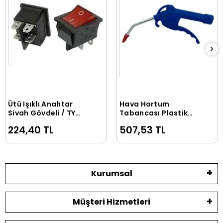
Ütü Işıklı Anahtar
Hava Hortum
Sepete Ekle
Sepete Ekle
Siyah Gövdeli / TY
Tabancası Plastik
ANH GNS1
Kısa (Ekstra Kalite)
224,40 TL
507,53 TL
Kurumsal
Müşteri Hizmetleri