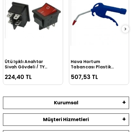
Ütü Işıklı Anahtar
Hava Hortum
Sepete Ekle
Sepete Ekle
Siyah Gövdeli / TY
Tabancası Plastik
ANH GNS1
Kısa (Ekstra Kalite)
224,40 TL
507,53 TL
Kurumsal
Müşteri Hizmetleri