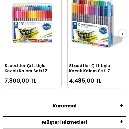
Staedtler Çift Uçlu
Staedtler Çift Uçlu
Sepete Ekle
Sepete Ekle
Keçeli Kalem Seti 120
Keçeli Kalem Seti 72
RENK (0.5 mm - 3
RENK (0.5 mm - 3
7.800,00 TL
4.485,00 TL
mm)
mm)
Kurumsal
Müşteri Hizmetleri