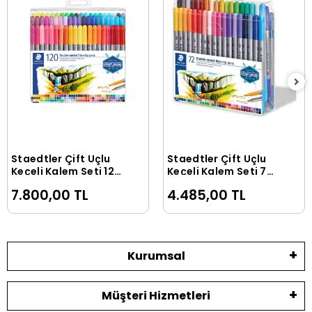
Staedtler Çift Uçlu
Staedtler Çift Uçlu
Sepete Ekle
Sepete Ekle
Keçeli Kalem Seti 120
Keçeli Kalem Seti 72
RENK (0.5 mm - 3
RENK (0.5 mm - 3
7.800,00 TL
4.485,00 TL
mm)
mm)
Kurumsal
Müşteri Hizmetleri