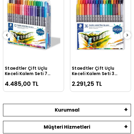
Staedtler Çift Uçlu
Staedtler Çift Uçlu
Sepete Ekle
Sepete Ekle
Keçeli Kalem Seti 72
Keçeli Kalem Seti 36
RENK (0.5 mm - 3
RENK (0.5 mm - 3
4.485,00 TL
2.291,25 TL
mm)
mm)
Kurumsal
Müşteri Hizmetleri