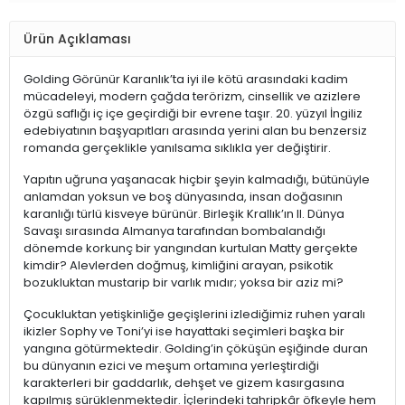
Ürün Açıklaması
Golding Görünür Karanlık’ta iyi ile kötü arasındaki kadim
mücadeleyi, modern çağda terörizm, cinsellik ve azizlere
özgü saflığı iç içe geçirdiği bir evrene taşır. 20. yüzyıl İngiliz
edebiyatının başyapıtları arasında yerini alan bu benzersiz
romanda gerçeklikle yanılsama sıklıkla yer değiştirir.
Yapıtın uğruna yaşanacak hiçbir şeyin kalmadığı, bütünüyle
anlamdan yoksun ve boş dünyasında, insan doğasının
karanlığı türlü kisveye bürünür. Birleşik Krallık’ın II. Dünya
Savaşı sırasında Almanya tarafından bombalandığı
dönemde korkunç bir yangından kurtulan Matty gerçekte
kimdir? Alevlerden doğmuş, kimliğini arayan, psikotik
bozukluktan mustarip bir varlık mıdır; yoksa bir aziz mi?
Çocukluktan yetişkinliğe geçişlerini izlediğimiz ruhen yaralı
ikizler Sophy ve Toni’yi ise hayattaki seçimleri başka bir
yangına götürmektedir. Golding’in çöküşün eşiğinde duran
bu dünyanın ezici ve meşum ortamına yerleştirdiği
karakterleri bir gaddarlık, dehşet ve gizem kasırgasına
kapılmış sürüklenmektedir. İçlerindeki tahripkâr öfkeyle hem