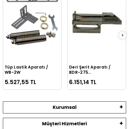
Tüp Lastik Aparatı /
Deri Şerit Aparatı /
Sepete Ekle
Sepete Ekle
WB-2W
BDR-275
22X6X1.2MM
5.527,55 TL
6.151,14 TL
Kurumsal
Müşteri Hizmetleri