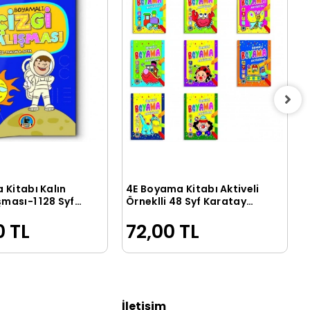
 Kitabı Kalın
4E Boyama Kitabı Aktiveli
Sepete Ekle
Sepete Ekle
şması-1 128 Syf
Örneklli 48 Syf Karatay
ayınevi
Yayınevi
0 TL
72,00 TL
İletişim