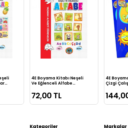
eşeli
4E Boyama Kitabı Neşeli
4E Boyama
le
Sepete Ekle
lar
Ve Eğlenceli Alfabe
Çizgi Çalı
Karatay Yayınevi
Karatay Y
72,00 TL
144,0
Kategoriler
Markalar