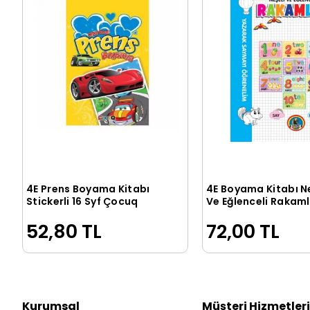
4E Prens Boyama Kitabı
4E Boyama Kitabı N
Sepete Ekle
Sepete Ek
Stickerli 16 Syf Çocuq
Ve Eğlenceli Rakam
Karatay Yayınevi
52,80 TL
72,00 TL
Kurumsal
Müşteri Hizmetleri