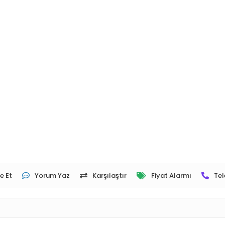
e Et
Yorum Yaz
Karşılaştır
Fiyat Alarmı
Tel