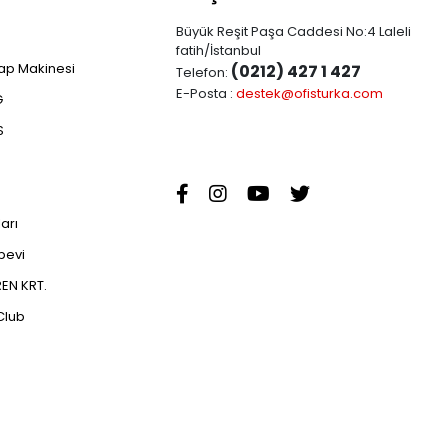
Büyük Reşit Paşa Caddesi No:4 Laleli
fatih/İstanbul
ap Makinesi
(0212) 427 1 427
Telefon:
E-Posta :
destek@ofisturka.com
G
S
ları
abevi
EN KRT.
Club