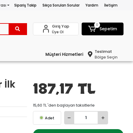
rası
Sipariş Takip
Sıkça Sorulan Sorular
Yardım
İletişim
0
Giriş Yap
Sepetim
Üye Ol
Teslimat
Müşteri Hizmetleri
Bölge Seçin
 İlk
187,17 TL
15,60 TL 'den başlayan taksitlerle
Adet