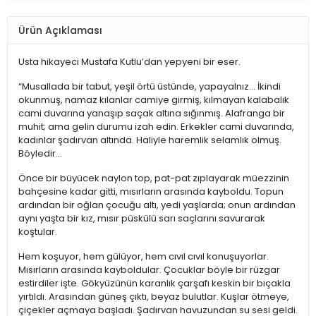
Ürün Açıklaması
Usta hikayeci Mustafa Kutlu’dan yepyeni bir eser.
“Musallada bir tabut, yeşil örtü üstünde, yapayalnız… İkindi
okunmuş, namaz kılanlar camiye girmiş, kılmayan kalabalık
cami duvarına yanaşıp saçak altına sığınmış. Alafranga bir
muhit; ama gelin durumu izah edin. Erkekler cami duvarında,
kadınlar şadırvan altında. Haliyle haremlik selamlık olmuş.
Böyledir…
Önce bir büyücek naylon top, pat-pat zıplayarak müezzinin
bahçesine kadar gitti, mısırların arasında kayboldu. Topun
ardından bir oğlan çocuğu altı, yedi yaşlarda; onun ardından
aynı yaşta bir kız, mısır püskülü sarı saçlarını savurarak
koştular.
Hem koşuyor, hem gülüyor, hem cıvıl cıvıl konuşuyorlar.
Mısırların arasında kayboldular. Çocuklar böyle bir rüzgar
estirdiler işte. Gökyüzünün karanlık çarşafı keskin bir bıçakla
yırtıldı. Arasından güneş çıktı, beyaz bulutlar. Kuşlar ötmeye,
çiçekler açmaya başladı. Şadırvan havuzundan su sesi geldi.