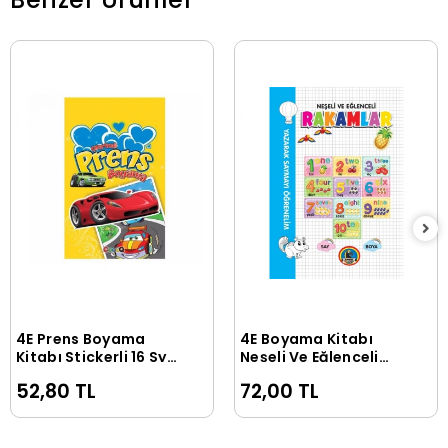
4E Prens Boyama
4E Boyama Kitabı
Sepete Ekle
Sepete Ekle
Kitabı Stickerli 16 Syf
Neşeli Ve Eğlenceli
Çocuq
Rakamlar Karatay
52,80 TL
72,00 TL
Yayınevi