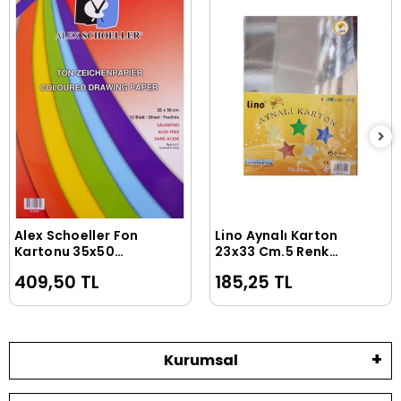
Alex Schoeller Fon
Lino Aynalı Karton
Sepete Ekle
Sepete Ekle
Kartonu 35x50
23x33 Cm.5 Renk
Cm.120 Gr.15
10'Lu (2708J)
409,50 TL
185,25 TL
Yp.Spiralli Blok (ALX-
840)
Kurumsal