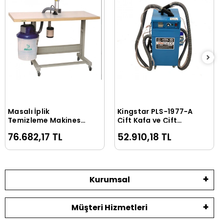
Masalı İplik
Kingstar PLS-1977-A
Sepete Ekle
Sepete Ekle
Temizleme Makinesi
Çift Kafa ve Çift
(Sabit Kafa) / T622C
Motorlu El Tipi İplik
76.682,17 TL
52.910,18 TL
Temizleme Makinesi
Kurumsal
Müşteri Hizmetleri