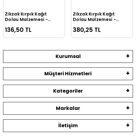
Zikzak Kırpık Kağıt
Zikzak Kırpık Kağıt
Sepete Ekle
Sepete Ekle
Dolgu Malzemesi -
Dolgu Malzemesi -
Mavi - 250Gr.
Koyu Gri - 1Kg.
136,50 TL
380,25 TL
Kurumsal
Müşteri Hizmetleri
Kategoriler
Markalar
İletişim