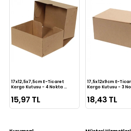
17x12,5x7,5cm E-Ticaret
17,5x12x9cm E-Tica
Sepete Ekle
Sepete Ek
Kargo Kutusu - 4 Nokta -
Kargo Kutusu - 3 No
Testliner
Testliner
15,97 TL
18,43 TL