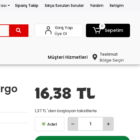
rası
Sipariş Takip
Sıkça Sorulan Sorular
Yardım
İletişim
0
Giriş Yap
Sepetim
Üye Ol
Teslimat
Müşteri Hizmetleri
Bölge Seçin
argo
16,38 TL
1,37 TL 'den başlayan taksitlerle
Adet