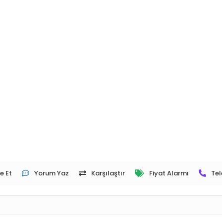
e Et
Yorum Yaz
Karşılaştır
Fiyat Alarmı
Tel