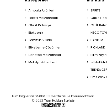
Kategoriler
Markalar
Ambalaj Ürünleri
SPRITE
Tekstil Malzemeleri
Casio Hes
Ofis & Kırtasiye
CİLLİT BAN
Elektronik
NECO TOY
Temizlik & Gıda
PANTUM
Etiketleme Çözümleri
RİCHLAND
Sanatsal Malzemeler
Bilim Yayın
Mobilya & Hırdavat
İstiklal Kit
TREND/CER
Sms Winx 
Tüm bilgileriniz 256bit SSL Sertifikası ile korunmaktadır.
© 2022
Tüm Hakları Saklıdır