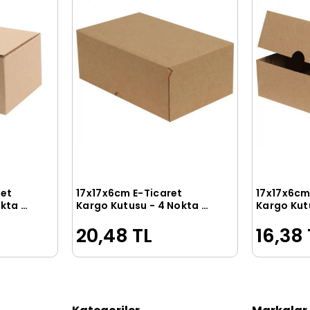
ret
17x17x6cm E-Ticaret
17x17x6cm
le
Sepete Ekle
kta -
Kargo Kutusu - 4 Nokta -
Kargo Kut
Kraft
Testliner
20,48 TL
16,38 