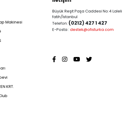
İletişim
Büyük Reşit Paşa Caddesi No:4 Laleli
fatih/İstanbul
ap Makinesi
(0212) 427 1 427
Telefon:
E-Posta :
destek@ofisturka.com
G
S
ları
abevi
EN KRT.
Club